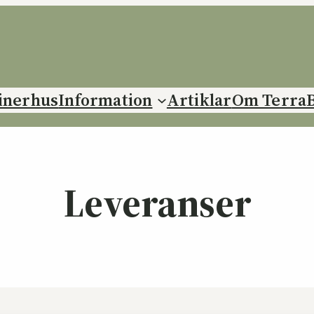
inerhus
Information
Artiklar
Om Terra
Leveranser