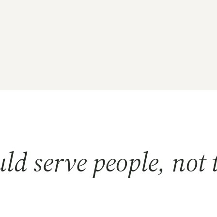
book
tagram
ld serve people, not 