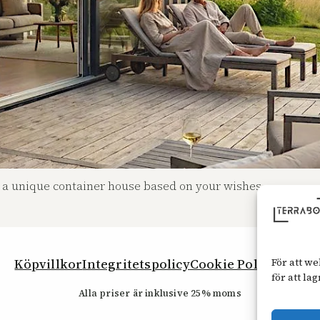
 a unique container house based on your wishes.
Köpvillkor
Integritetspolicy
Cookie Policy (EU)
För att w
för att l
Alla priser är inklusive 25% moms