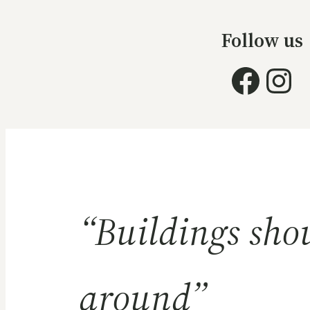
Follow us
Face
Ins
“Buildings shou
around”