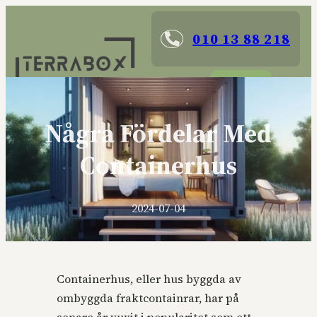
010 13 88 218
Kontakta
Några Fördelar Med
Containerhus
2024-07-04
Containerhus, eller hus byggda av
ombyggda fraktcontainrar, har på
senare år vuxit i popularitet som ett