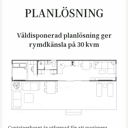
PLANLÖSNING
Väldisponerad planlösning ger
rymdkänsla på 30 kvm
Containerhuset är utformad för att maximera