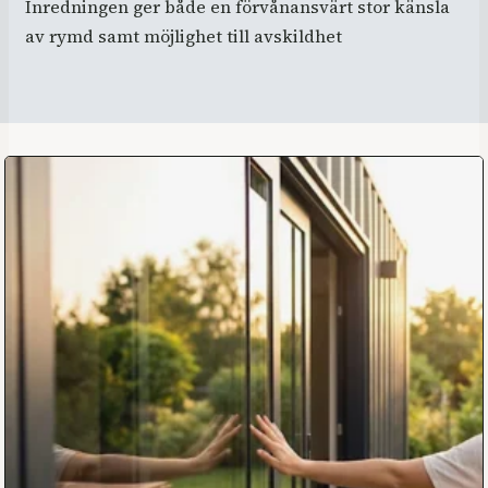
Inredningen ger både en förvånansvärt stor känsla
av rymd samt möjlighet till avskildhet